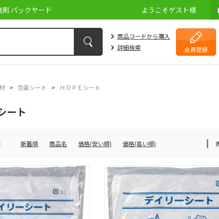
剤 パックヤード
ようこそ
ゲスト
様
商品コードから購入
詳細検索
会員登録
材
>
包装シート
>
ＨＤＰＥシート
シート
：
新着順
商品名
価格(安い順)
価格(高い順)