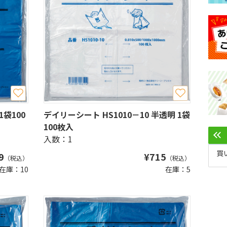
1袋100
デイリーシート HS1010－10 半透明 1袋
100枚入
入数：1
買
9
¥
715
（税込）
（税込）
在庫：10
在庫：5