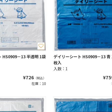
HS0909－13 半透明 1袋
デイリーシート HS0909－13 青 
枚入
入数：1
¥
726
¥
75
（税込）
在庫：10