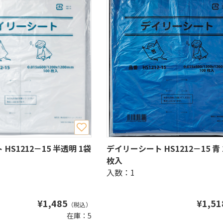
HS1212－15 半透明 1袋
デイリーシート HS1212－15 青 
枚入
入数：1
¥
1,485
¥
1,51
（税込）
在庫：5