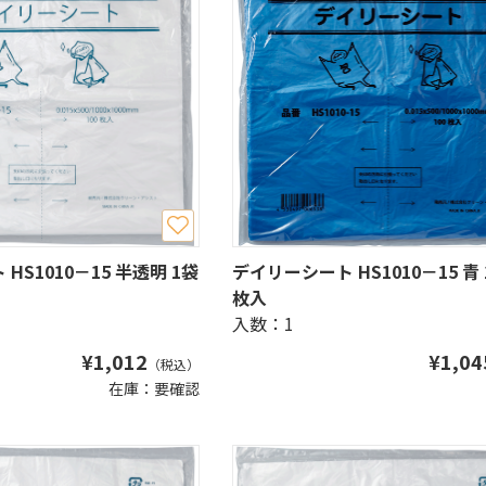
HS1010－15 半透明 1袋
デイリーシート HS1010－15 青 
枚入
入数：1
¥
1,012
¥
1,04
（税込）
在庫：要確認