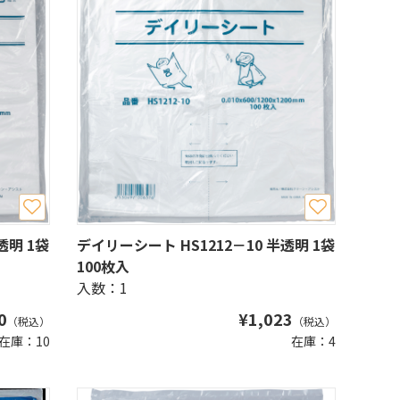
透明 1袋
デイリーシート HS1212－10 半透明 1袋
100枚入
入数：1
0
¥
1,023
（税込）
（税込）
在庫：10
在庫：4