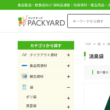
食品製造・飲食店向け 消耗品通販｜包装資材・衛生用品・洗
TOP
>
袋
>
消
カテゴリから探す
テイクアウト資材
消臭袋
食品用資材
並べ替え
梱包資材
袋
ポリ袋
真空袋