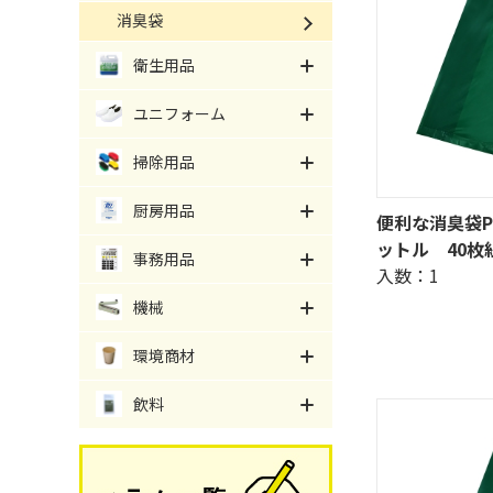
消臭袋
衛生用品
ユニフォーム
掃除用品
厨房用品
便利な消臭袋P
ットル 40枚
事務用品
入数：1
機械
環境商材
飲料