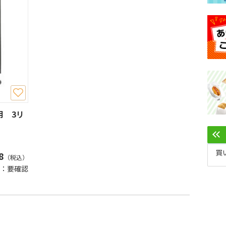
用 3リ
買
8
（税込）
：要確認