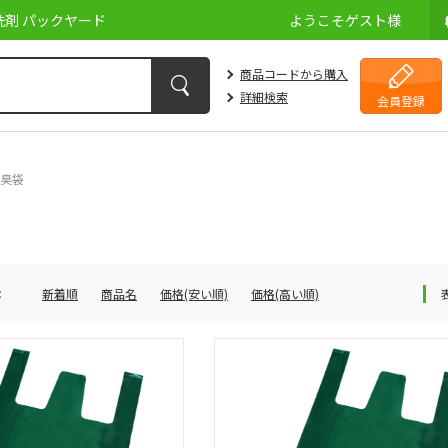
剤 パックヤード
ようこそ
ゲスト
様
商品コードから購入
詳細検索
会員登録
臭袋
：
新着順
商品名
価格(安い順)
価格(高い順)