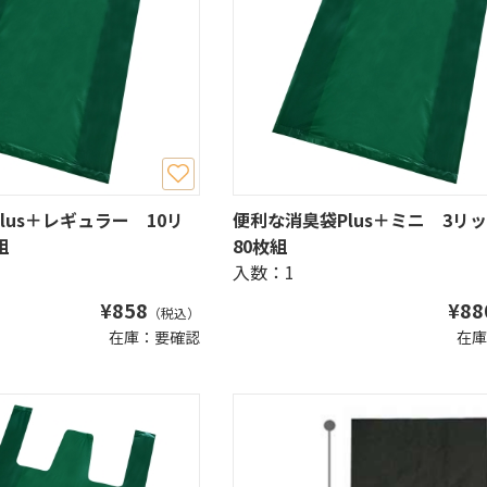
lus＋レギュラー 10リ
便利な消臭袋Plus＋ミニ 3
組
80枚組
入数：1
¥
858
¥
88
（税込）
在庫：要確認
在庫