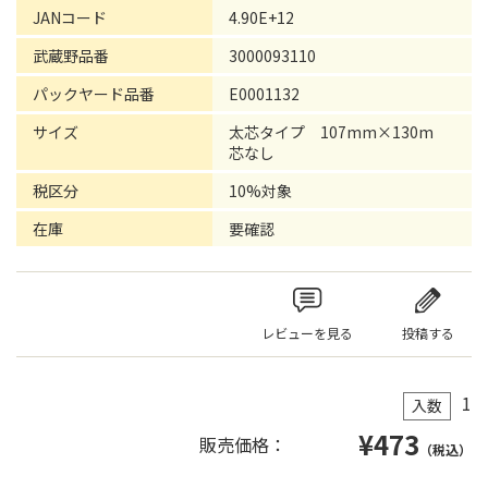
JANコード
4.90E+12
武蔵野品番
3000093110
パックヤード品番
E0001132
サイズ
太芯タイプ 107mm×130m
芯なし
税区分
10%対象
在庫
要確認
レビューを見る
投稿する
1
入数
¥
473
販売価格：
（税込）