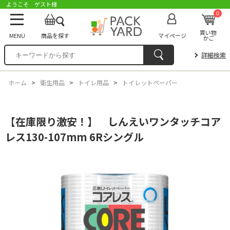
ようこそ ゲスト様
0
買い物
MENU
商品を探す
マイページ
かご
詳細検索
ホーム
>
衛生用品
>
トイレ用品
>
トイレットペーパー
【在庫限り激安！】 しんえいワンタッチコア
レス130-107mm 6Rシングル