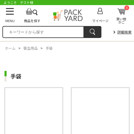
ようこそ ゲスト様
0
買い物
MENU
商品を探す
マイページ
かご
詳細検索
ホーム
>
衛生用品
>
手袋
手袋