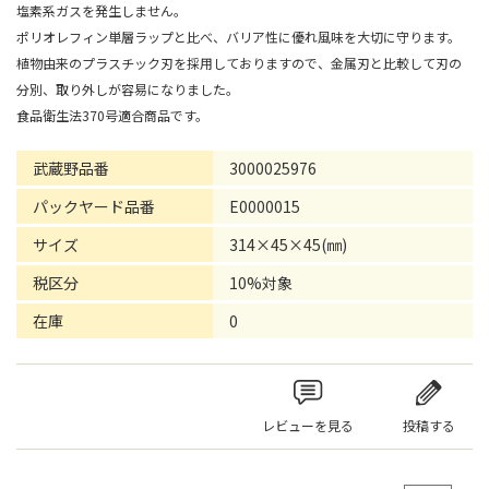
塩素系ガスを発生しません。
ポリオレフィン単層ラップと比べ、バリア性に優れ風味を大切に守ります。
植物由来のプラスチック刃を採用しておりますので、金属刃と比較して刃の
分別、取り外しが容易になりました。
食品衛生法370号適合商品です。
武蔵野品番
3000025976
パックヤード品番
E0000015
サイズ
314×45×45(㎜)
税区分
10%対象
在庫
0
レビューを見る
投稿する