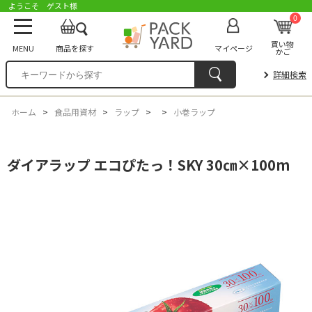
ようこそ ゲスト様
0
買い物
MENU
商品を探す
マイページ
かご
詳細検索
ホーム
>
食品用資材
>
ラップ
>
>
小巻ラップ
ダイアラップ エコぴたっ！SKY 30㎝×100m