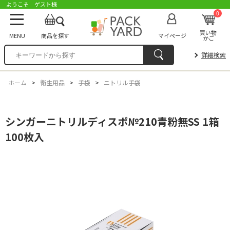
ようこそ ゲスト様
0
買い物
MENU
商品を探す
マイページ
かご
詳細検索
ホーム
>
衛生用品
>
手袋
>
ニトリル手袋
シンガーニトリルディスポ№210青粉無SS 1箱
100枚入