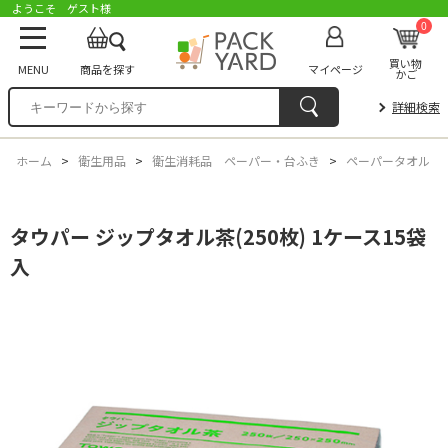
ようこそ ゲスト様
0
買い物
MENU
商品を探す
マイページ
かご
詳細検索
ホーム
>
衛生用品
>
衛生消耗品 ペーパー・台ふき
>
ペーパータオル
タウパー ジップタオル茶(250枚) 1ケース15袋
入