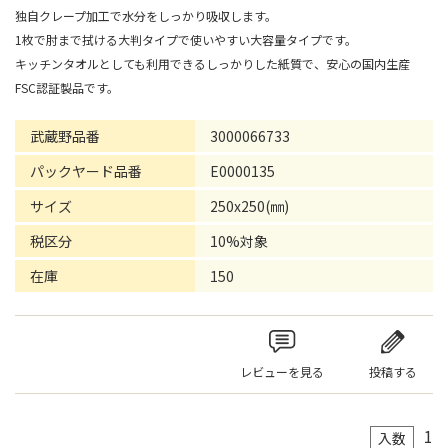
独自クレープ加工で水分をしっかり吸収します。
1枚で肘まで拭ける大判タイプで使いやすい大容量タイプです。
キッチンタオルとしても利用できるしっかりした紙質で、安心の国内生産
FSC認証製品です。
武蔵野品番
3000066733
パックヤード品番
E0000135
サイズ
250x250(㎜)
税区分
10%対象
在庫
150
レビューを見る
投稿する
1
入数