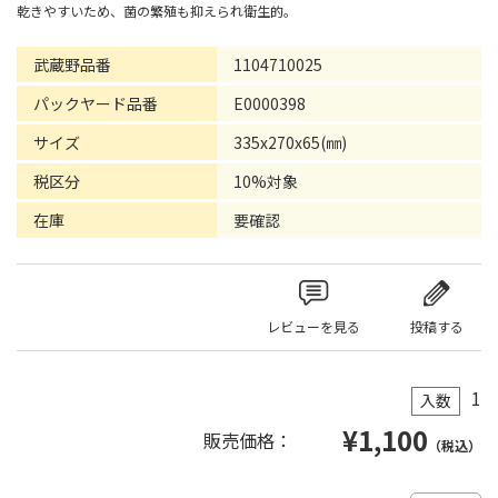
乾きやすいため、菌の繁殖も抑えられ衛生的。
武蔵野品番
1104710025
パックヤード品番
E0000398
サイズ
335x270x65(㎜)
税区分
10%対象
在庫
要確認
レビューを見る
投稿する
1
入数
¥
1,100
販売価格：
（税込）