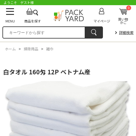
ようこそ ゲスト様
0
買い物
MENU
商品を探す
マイページ
かご
詳細検索
ホーム
>
掃除用品
>
雑巾
白タオル 160匁 12P ベトナム産