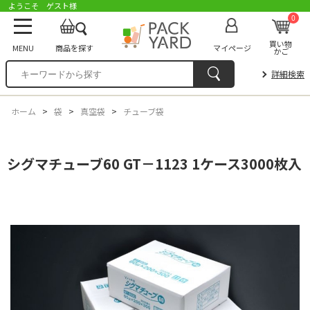
ようこそ ゲスト様
0
買い物
MENU
商品を探す
マイページ
かご
詳細検索
ホーム
>
袋
>
真空袋
>
チューブ袋
シグマチューブ60 GT－1123 1ケース3000枚入