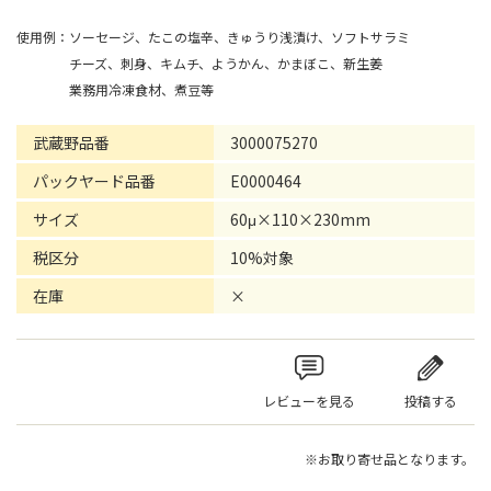
使用例：ソーセージ、たこの塩辛、きゅうり浅漬け、ソフトサラミ
チーズ、刺身、キムチ、ようかん、かまぼこ、新生姜
業務用冷凍食材、煮豆等
武蔵野品番
3000075270
パックヤード品番
E0000464
サイズ
60μ×110×230mm
税区分
10%対象
在庫
×
レビューを見る
投稿する
※お取り寄せ品となります。