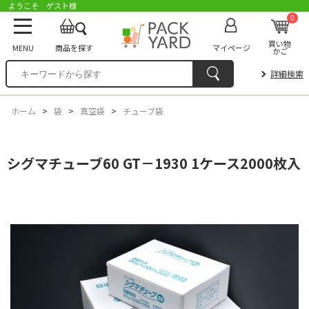
ようこそ ゲスト様
0
買い物
MENU
商品を探す
マイページ
かご
詳細検索
ホーム
>
袋
>
真空袋
>
チューブ袋
シグマチューブ60 GT－1930 1ケース2000枚入