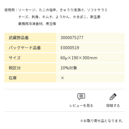
使用例：ソーセージ、たこの塩辛、きゅうり浅漬け、ソフトサラミ
チーズ、刺身、キムチ、ようかん、かまぼこ、新生姜
業務用冷凍食材、煮豆等
武蔵野品番
3000075277
パックヤード品番
E0000519
サイズ
60μ×190×300mm
税区分
10%対象
在庫
×
レビューを見る
投稿する
※お取り寄せ品となります。