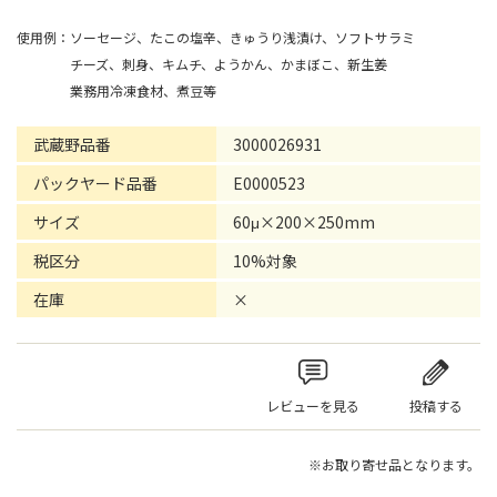
使用例：ソーセージ、たこの塩辛、きゅうり浅漬け、ソフトサラミ
チーズ、刺身、キムチ、ようかん、かまぼこ、新生姜
業務用冷凍食材、煮豆等
武蔵野品番
3000026931
パックヤード品番
E0000523
サイズ
60μ×200×250mm
税区分
10%対象
在庫
×
レビューを見る
投稿する
※お取り寄せ品となります。