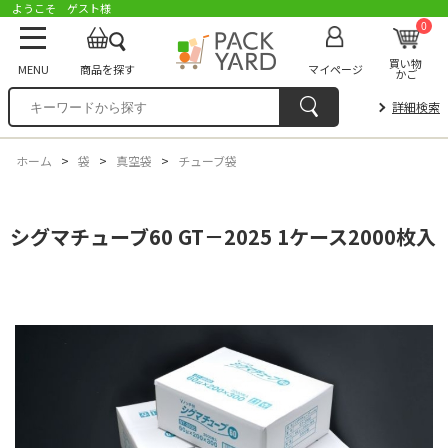
ようこそ ゲスト様
0
買い物
MENU
商品を探す
マイページ
かご
詳細検索
ホーム
>
袋
>
真空袋
>
チューブ袋
シグマチューブ60 GT－2025 1ケース2000枚入