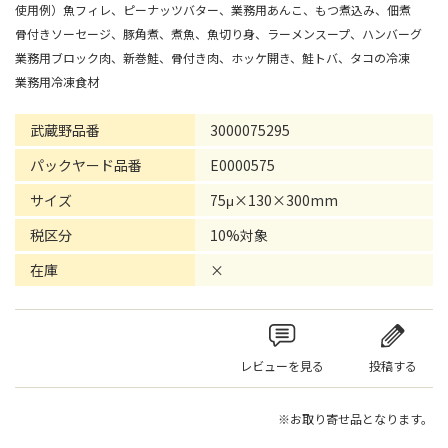
使用例）魚フィレ、ピーナッツバター、業務用あんこ、もつ煮込み、佃煮
骨付きソーセージ、豚角煮、煮魚、魚切り身、ラーメンスープ、ハンバーグ
業務用ブロック肉、新巻鮭、骨付き肉、ホッケ開き、鮭トバ、タコの冷凍
業務用冷凍食材
武蔵野品番
3000075295
パックヤード品番
E0000575
サイズ
75μ×130×300mm
税区分
10%対象
在庫
×
レビューを見る
投稿する
※お取り寄せ品となります。