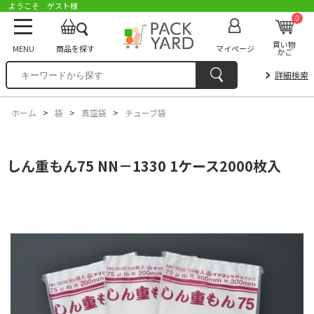
ようこそ ゲスト様
0
買い物
MENU
商品を探す
マイページ
かご
詳細検索
ホーム
>
袋
>
真空袋
>
チューブ袋
しん重もん75 NN－1330 1ケース2000枚入