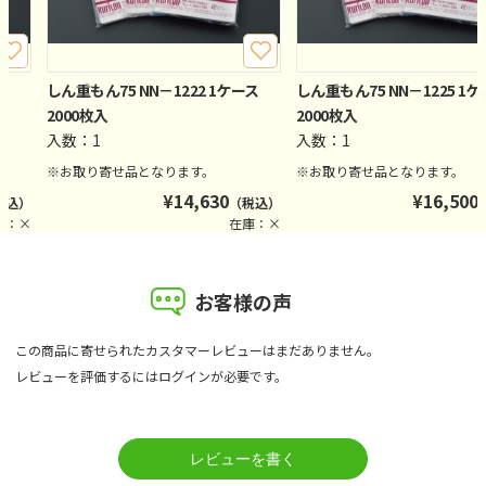
ス
しん重もん75 NN－1222 1ケース
しん重もん75 NN－1225 1
2000枚入
2000枚入
入数：1
入数：1
※お取り寄せ品となります。
※お取り寄せ品となります。
¥
14,630
¥
16,500
税込）
（税込）
庫：×
在庫：×
お客様の声
この商品に寄せられたカスタマーレビューはまだありません。
レビューを評価するには
ログイン
が必要です。