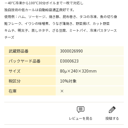
－40℃冷凍から100℃30分ボイルまで一枚で対応し
独自技術の低カールは自動給袋適正良好です。
使用例：ハム、ソーセージ、焼き豚、昆布巻き、タコの冷凍、魚の切り身
鮭フレーク、イワシの味噌煮、うなぎ蒲焼き、野菜揚げ、カット野菜
キムチ、明太子、蒸しホタテ、ざる豆腐、ミートパイ、冷凍パスタソース
チーズ
武蔵野品番
3000026990
パックヤード品番
E0000623
サイズ
80μ×240×320mm
税区分
10%対象
在庫
×
レビューを見る
投稿する