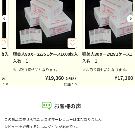
00枚入
彊美人80 X－2235 1ケース1000枚入
彊美人80 X－2428 1ケース1
入数：1
入数：1
※お取り寄せ品となります。
※お取り寄せ品となります。
¥
19,360
¥
17,160
税込）
（税込）
庫：×
在庫：×
お客様の声
この商品に寄せられたカスタマーレビューはまだありません。
レビューを評価するには
ログイン
が必要です。