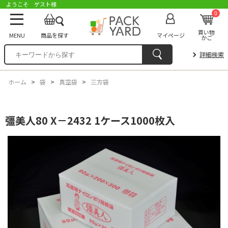
ようこそ ゲスト様
0
買い物
MENU
商品を探す
マイページ
かご
詳細検索
ホーム
>
袋
>
真空袋
>
三方袋
彊美人80 X－2432 1ケース1000枚入