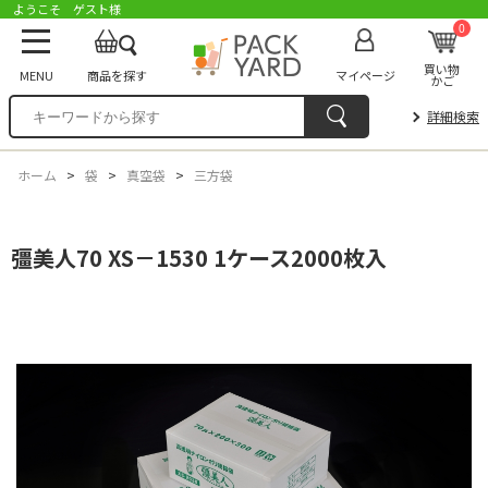
ようこそ ゲスト様
0
買い物
MENU
商品を探す
マイページ
かご
詳細検索
ホーム
>
袋
>
真空袋
>
三方袋
彊美人70 XS－1530 1ケース2000枚入