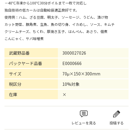
－40℃冷凍から100℃30分ボイルまで一枚で対応し
独自技術の低カールは自動給袋適正良好です。
使用例：ハム、ざる豆腐、明太子、ソーセージ、うどん、漬け物
カット野菜、豚角煮、生魚、魚の切り身、イカめし、ソース、キムチ
クリームチーズ、ちくわ、厚焼き玉子、はんぺん、あさり、佃煮
こんにゃく、サバ味噌煮
武蔵野品番
3000027026
パックヤード品番
E0000666
サイズ
70μ×150×300mm
税区分
10%対象
在庫
×
レビューを見る
投稿する