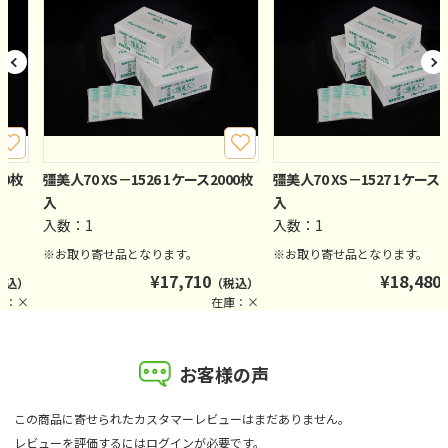
00枚
彊美人70 XS－1526 1ケース2000枚
彊美人70 XS－1527 1ケース2
入
入
入数：1
入数：1
※お取り寄せ品となります。
※お取り寄せ品となります。
¥
17,710
¥
18,480
税込）
（税込）
庫：×
在庫：×
お客様の声
この商品に寄せられたカスタマーレビューはまだありません。
レビューを評価するには
ログイン
が必要です。