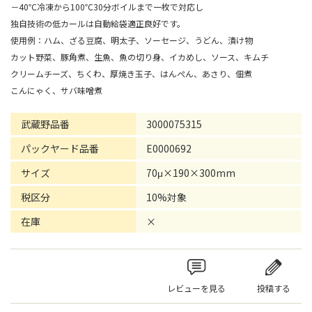
－40℃冷凍から100℃30分ボイルまで一枚で対応し
独自技術の低カールは自動給袋適正良好です。
使用例：ハム、ざる豆腐、明太子、ソーセージ、うどん、漬け物
カット野菜、豚角煮、生魚、魚の切り身、イカめし、ソース、キムチ
クリームチーズ、ちくわ、厚焼き玉子、はんぺん、あさり、佃煮
こんにゃく、サバ味噌煮
武蔵野品番
3000075315
パックヤード品番
E0000692
サイズ
70μ×190×300mm
税区分
10%対象
在庫
×
レビューを見る
投稿する