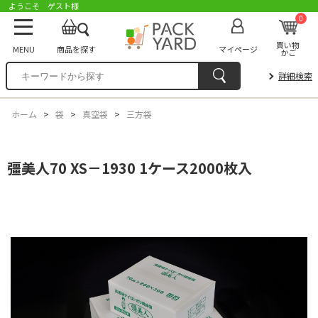
ようこそ ゲスト様
0
買い物
MENU
商品を探す
マイページ
かご
詳細検索
ホーム
>
袋
>
真空袋
>
三方袋
彊美人70 XS－1930 1ケース2000枚入