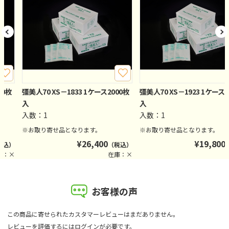
00枚
彊美人70 XS－1833 1ケース2000枚
彊美人70 XS－1923 1ケース2
入
入
入数：1
入数：1
※お取り寄せ品となります。
※お取り寄せ品となります。
¥
26,400
¥
19,800
税込）
（税込）
庫：×
在庫：×
お客様の声
この商品に寄せられたカスタマーレビューはまだありません。
レビューを評価するには
ログイン
が必要です。