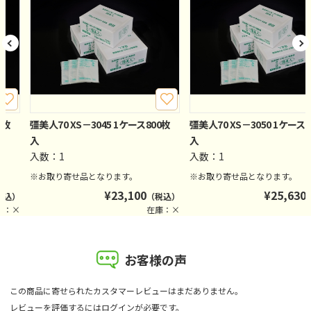
0枚
彊美人70 XS－3045 1ケース800枚
彊美人70 XS－3050 1ケース
入
入
入数：1
入数：1
※お取り寄せ品となります。
※お取り寄せ品となります。
¥
23,100
¥
25,630
税込）
（税込）
庫：×
在庫：×
お客様の声
この商品に寄せられたカスタマーレビューはまだありません。
レビューを評価するには
ログイン
が必要です。