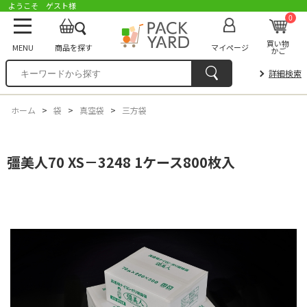
ようこそ ゲスト様
0
買い物
MENU
商品を探す
マイページ
かご
詳細検索
ホーム
>
袋
>
真空袋
>
三方袋
彊美人70 XS－3248 1ケース800枚入