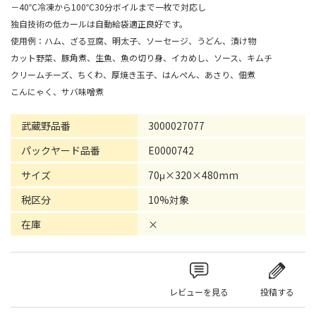
－40℃冷凍から100℃30分ボイルまで一枚で対応し
独自技術の低カールは自動給袋適正良好です。
使用例：ハム、ざる豆腐、明太子、ソーセージ、うどん、漬け物
カット野菜、豚角煮、生魚、魚の切り身、イカめし、ソース、キムチ
クリームチーズ、ちくわ、厚焼き玉子、はんぺん、あさり、佃煮
こんにゃく、サバ味噌煮
武蔵野品番
3000027077
パックヤード品番
E0000742
サイズ
70μ×320×480mm
税区分
10%対象
在庫
×
レビューを見る
投稿する