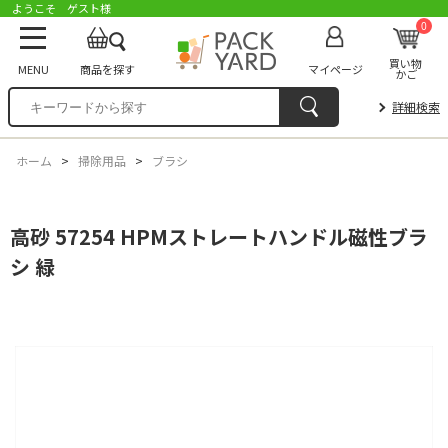
ようこそ ゲスト様
0
買い物
MENU
商品を探す
マイページ
かご
詳細検索
ホーム
>
掃除用品
>
ブラシ
高砂 57254 HPMストレートハンドル磁性ブラ
シ 緑