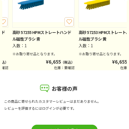
ンド
高砂 57255 HPMストレートハンド
高砂 57253 HPMストレート
ル磁性ブラシ 青
ル磁性ブラシ 黄
入数：1
入数：1
※お取り寄せ品となります。
※お取り寄せ品となります。
¥
6,655
¥
6,655
税込）
（税込）
要確認
在庫：要確認
在庫
お客様の声
この商品に寄せられたカスタマーレビューはまだありません。
レビューを評価するには
ログイン
が必要です。