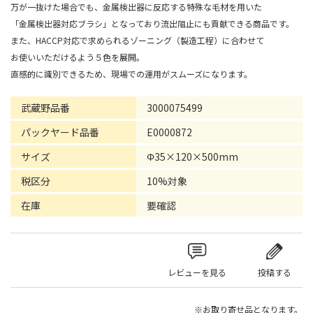
万が一抜けた場合でも、金属検出器に反応する特殊な毛材を用いた
「金属検出器対応ブラシ」となっており流出阻止にも貢献できる商品です。
また、HACCP対応で求められるゾーニング（製造工程）に合わせて
お使いいただけるよう５色を展開。
直感的に識別できるため、現場での運用がスムーズになります。
武蔵野品番
3000075499
パックヤード品番
E0000872
サイズ
Φ35×120×500mm
税区分
10%対象
在庫
要確認
レビューを見る
投稿する
※お取り寄せ品となります。