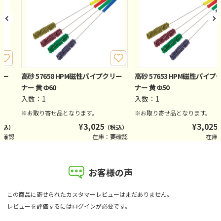
リー
高砂 57658 HPM磁性パイプクリー
高砂 57653 HPM磁性パイプ
ナー 黄 Φ60
ナー 黄 Φ50
入数：1
入数：1
※お取り寄せ品となります。
※お取り寄せ品となります。
¥
3,025
¥
3,025
税込）
（税込）
要確認
在庫：要確認
在庫
お客様の声
この商品に寄せられたカスタマーレビューはまだありません。
レビューを評価するには
ログイン
が必要です。