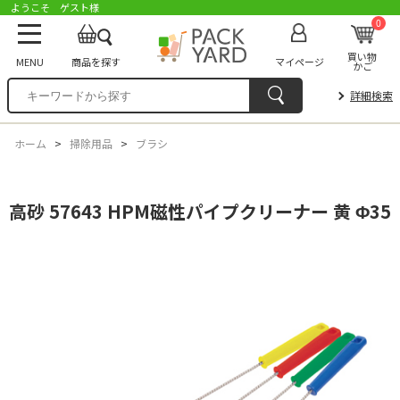
ようこそ ゲスト様
0
買い物
MENU
商品を探す
マイページ
かご
詳細検索
ホーム
>
掃除用品
>
ブラシ
高砂 57643 HPM磁性パイプクリーナー 黄 Φ35