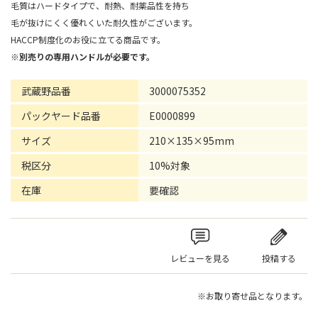
毛質はハードタイプで、耐熱、耐薬品性を持ち
毛が抜けにくく優れくいた耐久性がございます。
HACCP制度化のお役に立てる商品です。
※別売りの専用ハンドルが必要です。
武蔵野品番
3000075352
パックヤード品番
E0000899
サイズ
210×135×95mm
税区分
10%対象
在庫
要確認
レビューを見る
投稿する
※お取り寄せ品となります。