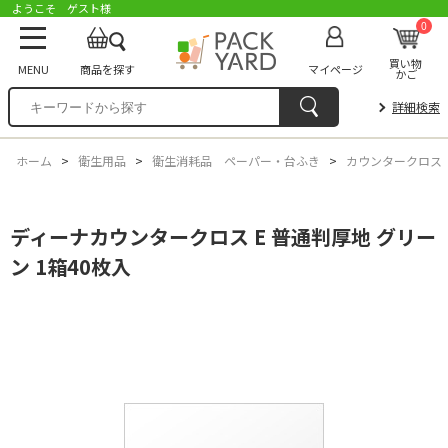
ようこそ ゲスト様
0
買い物
MENU
商品を探す
マイページ
かご
詳細検索
ホーム
>
衛生用品
>
衛生消耗品 ペーパー・台ふき
>
カウンタークロス
ディーナカウンタークロス E 普通判厚地 グリー
ン 1箱40枚入