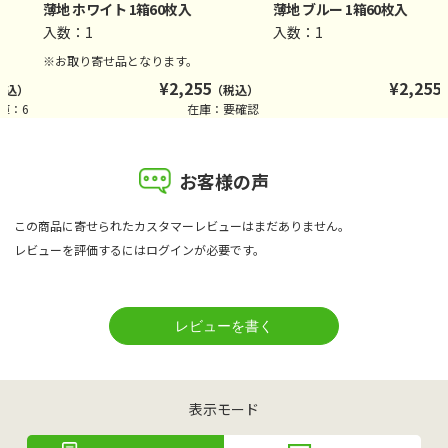
薄地 ホワイト 1箱60枚入
薄地 ブルー 1箱60枚入
入数：1
入数：1
※お取り寄せ品となります。
¥
2,255
¥
2,255
税込）
（税込）
庫：6
在庫：要確認
お客様の声
この商品に寄せられたカスタマーレビューはまだありません。
レビューを評価するには
ログイン
が必要です。
表示モード