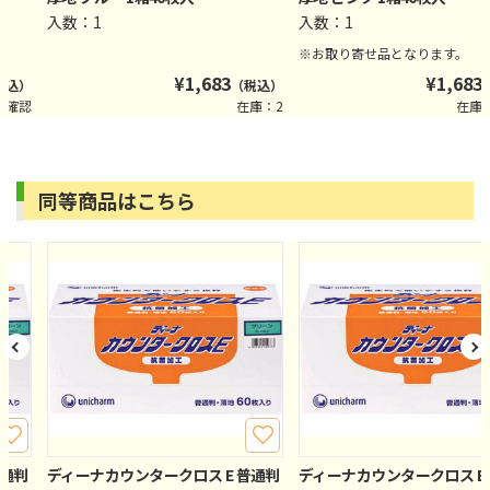
入数：1
入数：1
※お取り寄せ品となります。
¥
1,683
¥
1,683
税込）
（税込）
要確認
在庫：2
在庫
同等商品はこちら
普通判
ディーナカウンタークロス E 普通判
ディーナカウンタークロス E