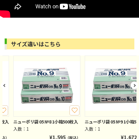
サイズ違いはこちら
0枚入
ニューポリ袋 05 №8 1小箱500枚入
ニューポリ袋 05 №9 1小箱5
入数：1
入数：1
¥
1,595
¥
1,672
税込）
（税込）