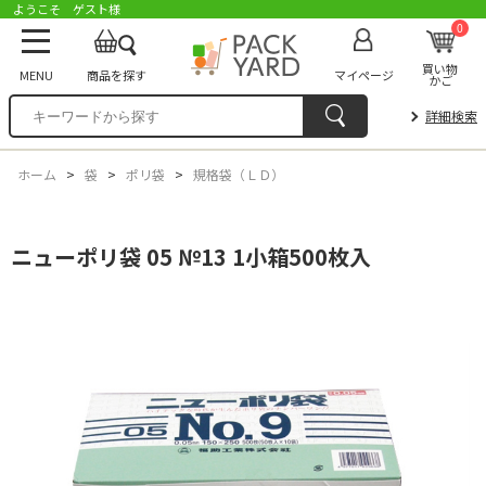
ようこそ ゲスト様
0
買い物
MENU
商品を探す
マイページ
かご
詳細検索
ホーム
>
袋
>
ポリ袋
>
規格袋（ＬＤ）
ニューポリ袋 05 №13 1小箱500枚入