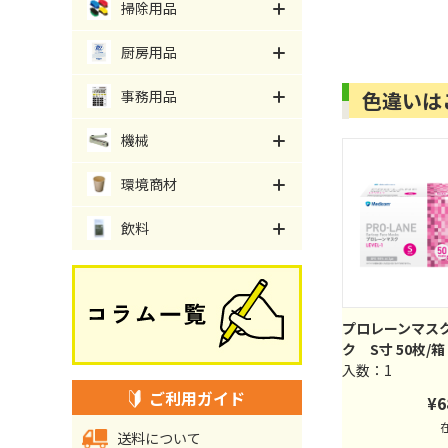
掃除用品
厨房用品
事務用品
色違いは
機械
環境商材
飲料
プロレーンマス
ク S寸 50枚/箱
入数：1
ご利用ガイド
¥
6
送料について