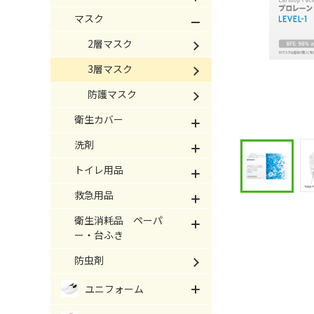
マスク
2層マスク
3層マスク
防護マスク
衛生カバー
洗剤
トイレ用品
救急用品
衛生消耗品 ペーパ
ー・台ふき
防虫剤
ユニフォーム