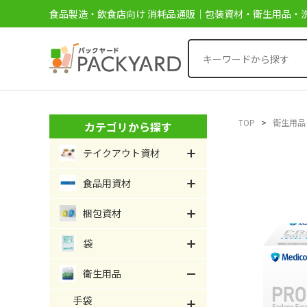
食品製造・飲食店向け 消耗品通販｜包装資材・衛生用品・洗
TOP
>
衛生用品
カテゴリから探す
テイクアウト資材
食品用資材
梱包資材
袋
衛生用品
手袋