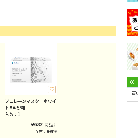
買
プロレーンマスク ホワイ
ト 50枚/箱
入数：1
¥
682
（税込）
在庫：要確認