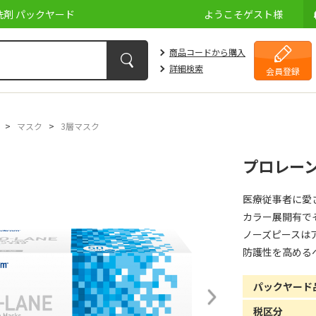
剤 パックヤード
ようこそ
ゲスト
様
商品コードから購入
詳細検索
会員登録
>
マスク
>
3層マスク
プロレーン
医療従事者に愛
カラー展開有で
ノーズピースは
防護性を高める
パックヤード
税区分