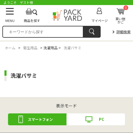
ようこそ ゲスト様
0
買い物
MENU
商品を探す
マイページ
かご
詳細検索
ホーム
>
衛生用品
>
洗濯用品
>
洗濯バサミ
洗濯バサミ
表示モード
PC
スマートフォン