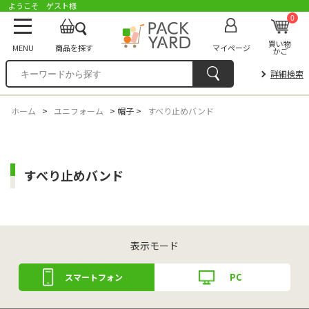
ようこそ ゲスト様
0
買い物
MENU
商品を探す
マイページ
かご
詳細検索
ホーム
>
ユニフォーム
>
帽子
>
すべり止めバンド
すべり止めバンド
表示モード
PC
スマートフォン