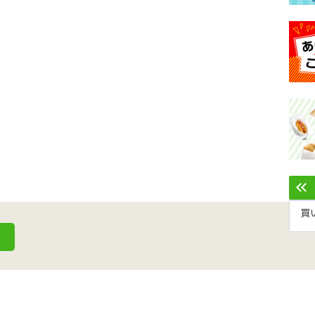
買
による表記
ご利用規約