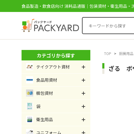
食品製造・飲食店向け 消耗品通販｜包装資材・衛生用品・洗
TOP
>
厨房用品
カテゴリから探す
テイクアウト資材
ざる ボ
食品用資材
梱包資材
袋
衛生用品
ユニフォーム