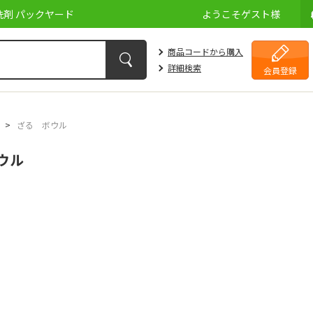
剤 パックヤード
ようこそ
ゲスト
様
商品コードから購入
詳細検索
会員登録
>
ざる ボウル
ウル