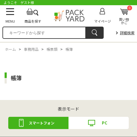
ようこそ ゲスト様
0
買い物
MENU
商品を探す
マイページ
かご
詳細検索
ホーム
>
事務用品
>
帳票類
>
帳簿
帳簿
表示モード
PC
スマートフォン