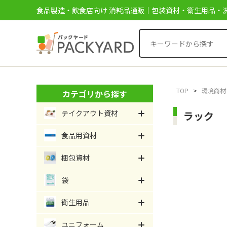
食品製造・飲食店向け 消耗品通販｜包装資材・衛生用品・洗
TOP
>
環境商材
カテゴリから探す
テイクアウト資材
ラック
食品用資材
梱包資材
袋
衛生用品
ユニフォーム