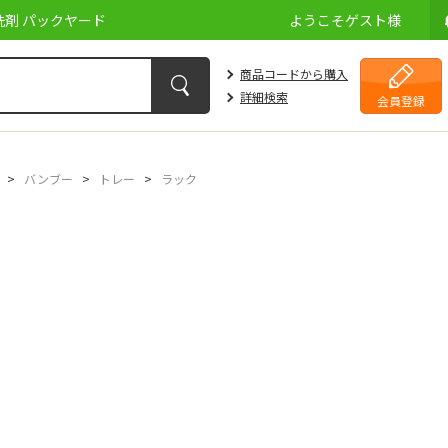
剤 パックヤード
ようこそ
ゲスト
様
商品コードから購入
詳細検索
会員登録
>
バンブー
>
トレー
>
ラック