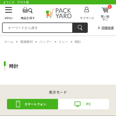
ようこそ ゲスト様
0
買い物
MENU
商品を探す
マイページ
かご
詳細検索
ホーム
>
環境商材
>
バンブー
>
トレー
>
時計
時計
表示モード
PC
スマートフォン