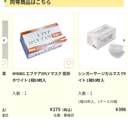
同等商品はこちら
Y 耳
№8001 エブケア3PLY マスク 耳掛
シンガーサージカルマスクR
ホワイト 1箱50枚入
イト 1箱50枚入
入数：1
入数：1
1箱50枚入、1ケース30箱
¥
275
¥
396
税込）
（税込）
要確認
在庫：要確認