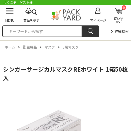
ようこそ ゲスト様
0
買い物
MENU
商品を探す
マイページ
かご
詳細検索
ホーム
>
衛生用品
>
マスク
>
3層マスク
シンガーサージカルマスクREホワイト 1箱50枚
入