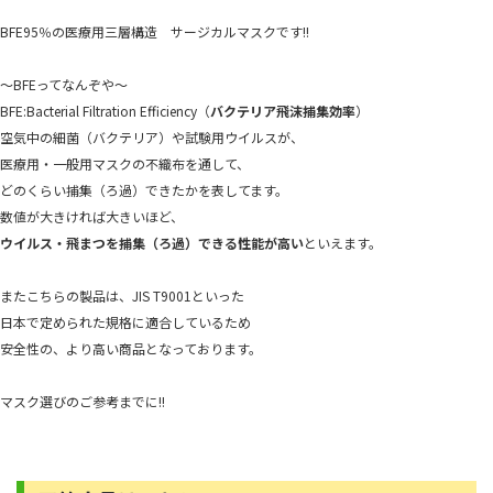
BFE95％の医療用三層構造 サージカルマスクです!!
～BFEってなんぞや～
BFE:Bacterial Filtration Efficiency（
バクテリア飛沫捕集効率
）
空気中の細菌（バクテリア）や試験用ウイルスが、
医療用・一般用マスクの不織布を通して、
どのくらい捕集（ろ過）できたかを表してます。
数値が大きければ大きいほど、
ウイルス・飛まつを捕集（ろ過）できる性能が高い
といえます。
またこちらの製品は、JIS T9001といった
日本で定められた規格に適合しているため
安全性の、より高い商品となっております。
マスク選びのご参考までに!!