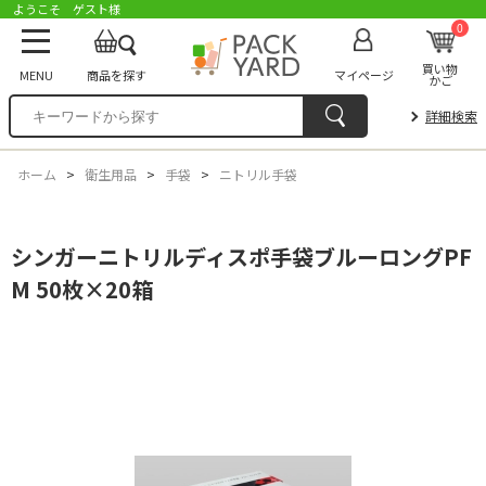
ようこそ ゲスト様
0
買い物
MENU
商品を探す
マイページ
かご
詳細検索
ホーム
>
衛生用品
>
手袋
>
ニトリル手袋
シンガーニトリルディスポ手袋ブルーロングPF
M 50枚×20箱