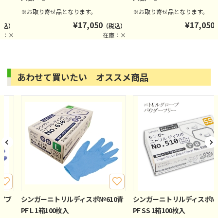
※お取り寄せ品となります。
※お取り寄せ品となります。
¥
17,050
¥
17,050
税込）
（税込）
庫：×
在庫：×
あわせて買いたい オススメ商品
クアブ
シンガーニトリルディスポ№610青
シンガーニトリルディスポ№5
PF L 1箱100枚入
PF SS 1箱100枚入